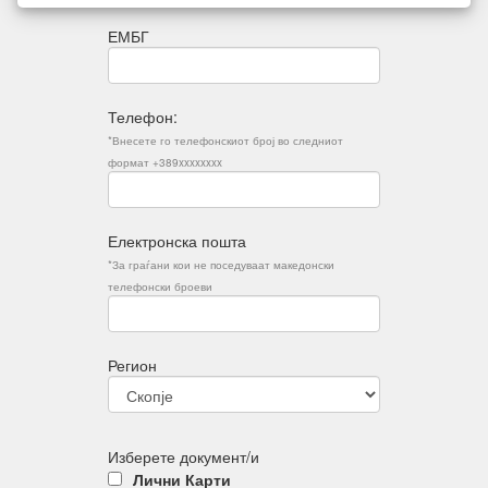
ЕМБГ
Телефон:
*Внесете го телефонскиот број во следниот
формат +389xxxxxxxx
Електронска пошта
*За граѓани кои не поседуваат македонски
телефонски броеви
Регион
Изберете документ/и
Лични Карти